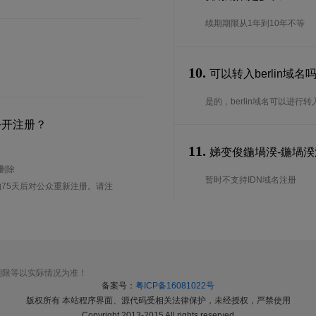
续期期限从1年到10年不等
10.
可以转入berlin域
是的，berlin域名可以进
公开注册？
11.
娣变俊鍦堝湀-鍦堝湀浜
待删除
暂时不支持IDN域名注册
75天后对公众重新注册。请注
期限等以实际情况为准！
备案号：
粤ICP备16081022号
版权所有 本站程序界面、源代码受相关法律保护，未经授权，严禁使用
Copyright 2013-2015 All rights reserved