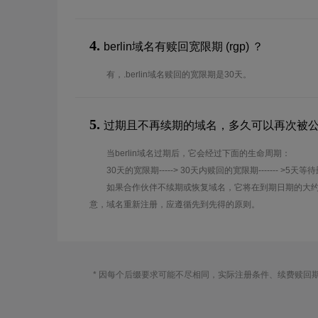
4.
berlin域名有赎回宽限期 (rgp) ？
有，.berlin域名赎回的宽限期是30天。
5.
过期且不再续期的域名，多久可以再次被
当berlin域名过期后，它会经过下面的生命周期：
30天的宽限期-----> 30天内赎回的宽限期------- >5天等
如果合作伙伴不续期或恢复域名，它将在到期日期的大约
意，域名重新注册，应遵循先到先得的原则。
* 因每个后缀要求可能不尽相同，实际注册条件、续费赎回