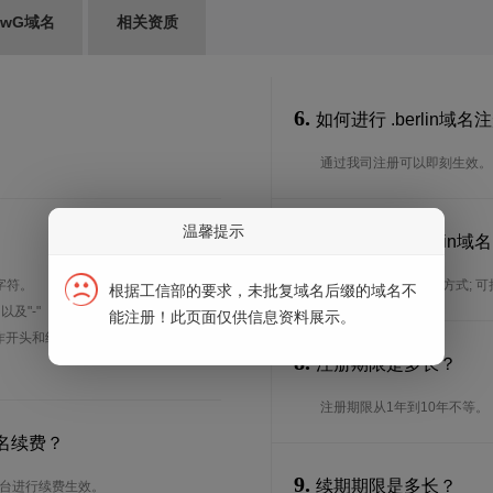
ewG域名
相关资质
6.
如何进行 .berlin域名
通过我司注册可以即刻生效。
温馨提示
7.
谁可以注册 .berli
字符。
特殊要求:需本地联络方式; 
根据工信部的要求，未批复域名后缀的域名不
、以及"-"（英文中的连词号，即中横
能注册！此页面仅供信息资料展示。
能用作开头和结尾。注*中文域名实际是
8.
注册期限是多长？
注册期限从1年到10年不等。
域名续费？
9.
续期期限是多长？
后台进行续费生效。