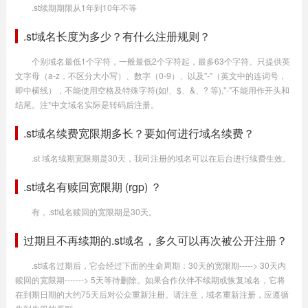
.st续期期限从1年到10年不等
.st域名长度为多少？有什么注册规则？
个别域名最低1个字符，一般最低2个字符起，最多63个字符。只提供英
文字母（a-z，不区分大小写）、数字（0-9）、以及"-"（英文中的连词号，
即中横线），不能使用空格及特殊字符(如!、$、&、? 等),"-"不能用作开头和
结尾。注*中文域名实际是转码后注册。
.st域名续费宽限期多长？要如何进行域名续费？
.st 域名续期宽限期是30天，我司注册的域名可以在后台进行续费生效。
.st域名有赎回宽限期 (rgp) ？
有，.st域名赎回的宽限期是30天。
过期且不再续期的.st域名，多久可以再次被公开注册？
.st域名过期后，它会经过下面的生命周期：30天的宽限期-----> 30天内
赎回的宽限期-------> 5天等待删除。如果合作伙伴不续期或恢复域名，它将
在到期日期的大约75天后对公众重新注册。请注意，域名重新注册，应遵循