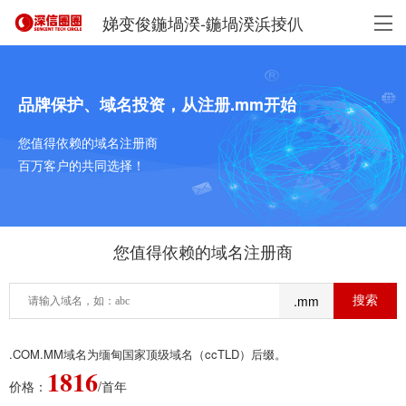
娣变俊鍦堝湀-鍦堝湀浜掕仈
品牌保护、域名投资，从注册.mm开始
您值得依赖的域名注册商
百万客户的共同选择！
您值得依赖的域名注册商
.mm
.COM.MM域名为缅甸国家顶级域名（ccTLD）后缀。
1816
价格：
/首年