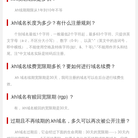
.kh续期期限从1年到10年不等
.kh域名长度为多少？有什么注册规则？
个别域名最低1个字符，一般最低2个字符起，最多63个字符。只提供英
文字母（a-z，不区分大小写）、数字（0-9）、以及"-"（英文中的连词号，
即中横线），不能使用空格及特殊字符(如!、&、? 等),"-"不能用作开头和结
尾。注*中文域名实际是转码后注册。
.kh域名续费宽限期多长？要如何进行域名续费？
.kh 域名续期宽限期是30天，我司注册的域名可以在后台进行续费生
效。
.kh域名有赎回宽限期 (rgp) ？
有，.kh域名赎回的宽限期是30天。
过期且不再续期的.kh域名，多久可以再次被公开注册？
.kh域名过期后，它会经过下面的生命周期：30天的宽限期-----> 30天内