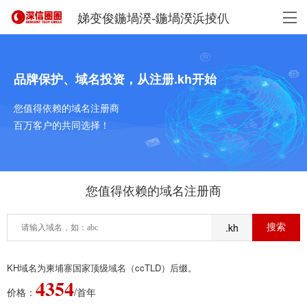
娣变俊鍦堝湀-鍦堝湀浜掕仈
品牌保护、域名投资，从注册.kh开始
您值得依赖的域名注册商
百万客户的共同选择！
您值得依赖的域名注册商
.kh
KH域名为柬埔寨国家顶级域名（ccTLD）后缀。
4354
价格：
/首年