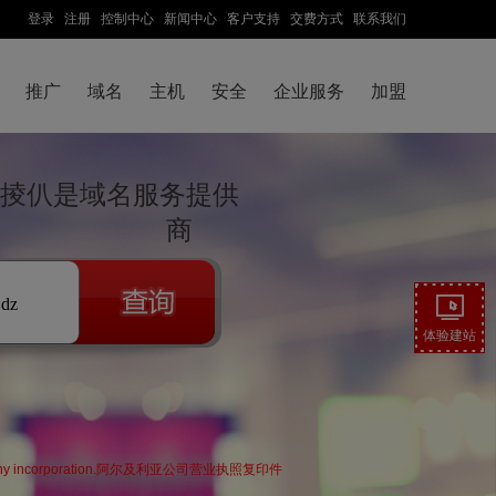
登录
注册
控制中心
新闻中心
客户支持
交费方式
联系我们
推广
域名
主机
安全
企业服务
加盟
浜掕仈是域名服务提供
商
.dz
体验建站
erian company incorporation.阿尔及利亚公司营业执照复印件