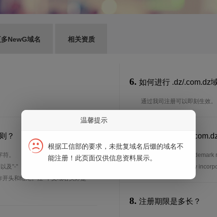
多NewG域名
相关资质
6.
如何进行 .dz/.com.
通过我司注册可以即刻生效。
温馨提示
7.
规则？
谁可以注册 .dz/.c
根据工信部的要求，未批复域名后缀的域名不
字符。
特殊要求:Copy of trademark regi
能注册！此页面仅供信息资料展示。
、以及"-"（英文中的连词号，即中横
copy of Algerian compan
能用作开头和结尾。注*中文域名实际是
8.
注册期限是多长？