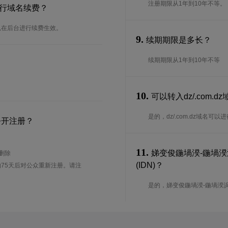
注册期限从1年到10年不等。
何进行域名续费？
可以在后台进行续费生效。
9.
续期期限是多长？
续期期限从1年到10年不等
10.
可以转入dz/.com.
是的，dz/.com.dz域名
公开注册？
11.
娣变俊鍦堝湀-鍦堝湀浜
待删除
(IDN)？
75天后对公众重新注册。请注
是的，娣变俊鍦堝湀-鍦堝湀浜掕仈为d