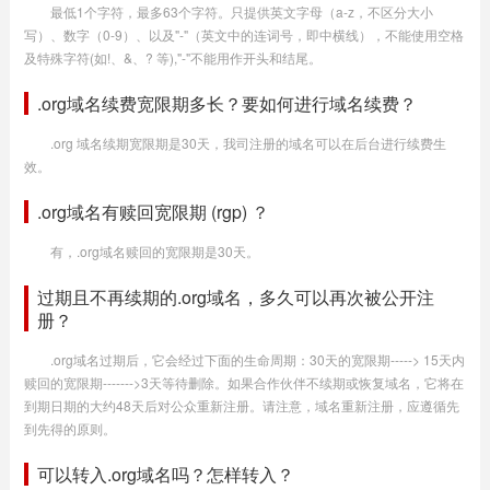
最低1个字符，最多63个字符。只提供英文字母（a-z，不区分大小
写）、数字（0-9）、以及"-"（英文中的连词号，即中横线），不能使用空格
及特殊字符(如!、&、? 等),"-"不能用作开头和结尾。
.org域名续费宽限期多长？要如何进行域名续费？
.org 域名续期宽限期是30天，我司注册的域名可以在后台进行续费生
效。
.org域名有赎回宽限期 (rgp) ？
有，.org域名赎回的宽限期是30天。
过期且不再续期的.org域名，多久可以再次被公开注
册？
.org域名过期后，它会经过下面的生命周期：30天的宽限期-----> 15天内
赎回的宽限期------->3天等待删除。如果合作伙伴不续期或恢复域名，它将在
到期日期的大约48天后对公众重新注册。请注意，域名重新注册，应遵循先
到先得的原则。
可以转入.org域名吗？怎样转入？