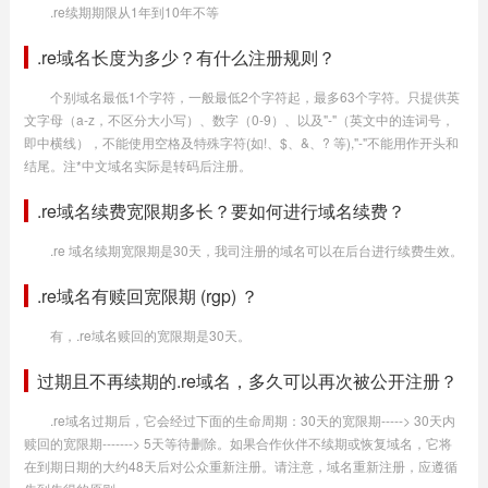
.re续期期限从1年到10年不等
.re域名长度为多少？有什么注册规则？
个别域名最低1个字符，一般最低2个字符起，最多63个字符。只提供英
文字母（a-z，不区分大小写）、数字（0-9）、以及"-"（英文中的连词号，
即中横线），不能使用空格及特殊字符(如!、$、&、? 等),"-"不能用作开头和
结尾。注*中文域名实际是转码后注册。
.re域名续费宽限期多长？要如何进行域名续费？
.re 域名续期宽限期是30天，我司注册的域名可以在后台进行续费生效。
.re域名有赎回宽限期 (rgp) ？
有，.re域名赎回的宽限期是30天。
过期且不再续期的.re域名，多久可以再次被公开注册？
.re域名过期后，它会经过下面的生命周期：30天的宽限期-----> 30天内
赎回的宽限期-------> 5天等待删除。如果合作伙伴不续期或恢复域名，它将
在到期日期的大约48天后对公众重新注册。请注意，域名重新注册，应遵循